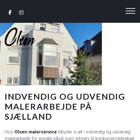
Gå
til
hovedindhold
INDVENDIG OG UDVENDIG
MALERARBEJDE PÅ
SJÆLLAND
Hos
Olsen malerservice
tilbyder vi alt i indvendig og udvendig
malerarbejde for private såvel som erhverv til konkurrencedygtige