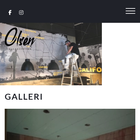
Gå
til
hovedindhold
GALLERI